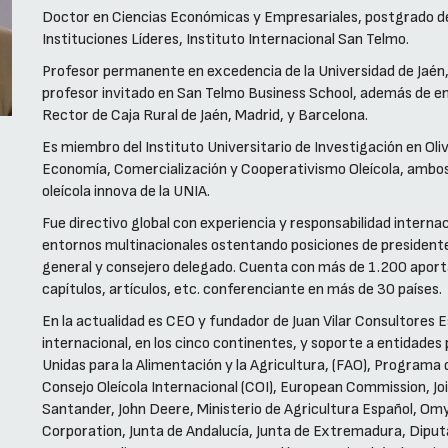
Doctor en Ciencias Económicas y Empresariales, postgrado d
Instituciones Líderes, Instituto Internacional San Telmo.
Profesor permanente en excedencia de la Universidad de Jaén, d
profesor invitado en San Telmo Business School, además de e
Rector de Caja Rural de Jaén, Madrid, y Barcelona.
Es miembro del Instituto Universitario de Investigación en Oliv
Economía, Comercialización y Cooperativismo Oleícola, ambos de
oleícola innova de la UNIA.
Fue directivo global con experiencia y responsabilidad interna
entornos multinacionales ostentando posiciones de presidente
general y consejero delegado. Cuenta con más de 1.200 aportac
capítulos, artículos, etc. conferenciante en más de 30 países.
En la actualidad es CEO y fundador de Juan Vilar Consultores 
internacional, en los cinco continentes, y soporte a entidades
Unidas para la Alimentación y la Agricultura, (FAO), Program
Consejo Oleícola Internacional (COI), European Commission, Jo
Santander, John Deere, Ministerio de Agricultura Español, Om
Corporation, Junta de Andalucía, Junta de Extremadura, Diputa